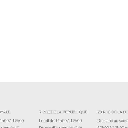
 Jeanne d’Arc en Boite
Thé 1899 en Boite
9,90
€
OYALE
7 RUE DE LA RÉPUBLIQUE
23 RUE DE LA F
14h00 à 19h00
Lundi de 14h00 à 19h00
Du mardi au same
u vendredi
Du mardi au vendredi de
10h00 à 13h00 e