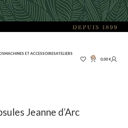
DS
MACHINES ET ACCESSOIRES
ATELIERS
0
0,00
€
psules Jeanne d’Arc