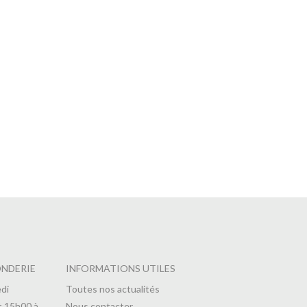
ONDERIE
INFORMATIONS UTILES
di
Toutes nos actualités
t 15h00 à
Nous contacter