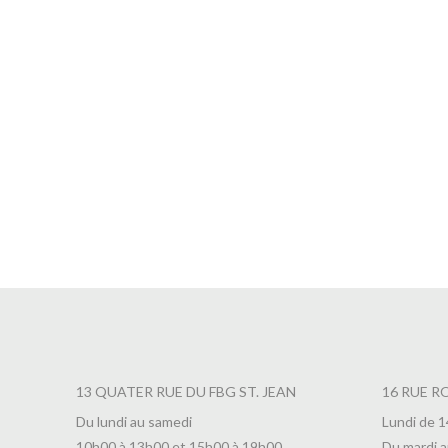
Infusion Jeanne d’Arc
Infusion
8,50
€
9,90
€
13 QUATER RUE DU FBG ST. JEAN
16 RUE R
Du lundi au samedi
Lundi de 
10h00 à 13h00 et 15h00 à 19h00
Du mardi a