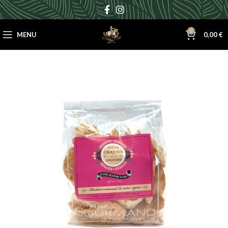
0
MENU
0,00
€