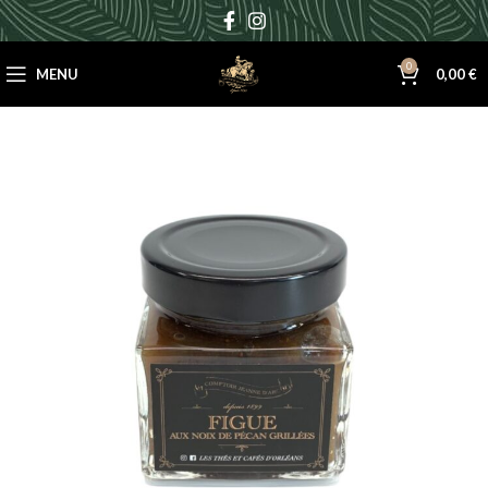
0
MENU
0,00
€