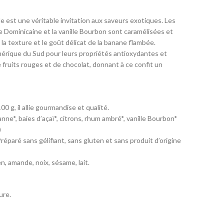
e est une véritable invitation aux saveurs exotiques. Les
Dominicaine et la vanille Bourbon sont caramélisées et
la texture et le goût délicat de la banane flambée.
mérique du Sud pour leurs propriétés antioxydantes et
fruits rouges et de chocolat, donnant à ce confit un
0 g, il allie gourmandise et qualité.
nne*, baies d’açaï*, citrons, rhum ambré*, vanille Bourbon*
)
éparé sans gélifiant, sans gluten et sans produit d’origine
n, amande, noix, sésame, lait.
ure.