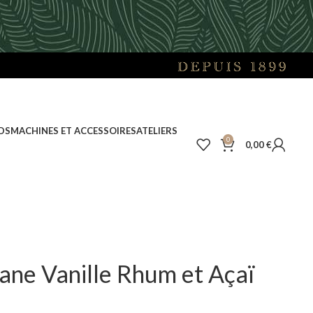
DS
MACHINES ET ACCESSOIRES
ATELIERS
0
0,00
€
ane Vanille Rhum et Açaï