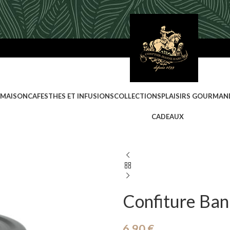
 MAISON
CAFES
THES ET INFUSIONS
COLLECTIONS
PLAISIRS GOURMAN
CADEAUX
Confiture Ban
6,90
€