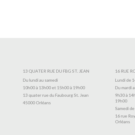
Confiture Orange à la Bergamotte et
Confit 
Maca
6,90
€
6,90
€
13 QUATER RUE DU FBG ST. JEAN
16 RUE R
Du lundi au samedi
Lundi de 
10h00 à 13h00 et 15h00 à 19h00
Du mardi a
13 quater rue du Faubourg St. Jean
9h30 à 14
19h00
45000 Orléans
Samedi de
16 rue Roy
Orléans