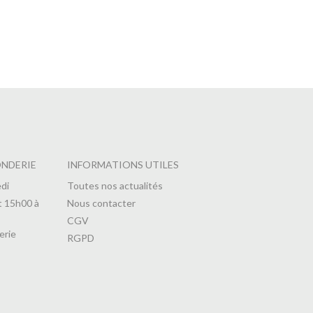
 Pignons
ONDERIE
INFORMATIONS UTILES
di
Toutes nos actualités
t 15h00 à
Nous contacter
CGV
erie
RGPD