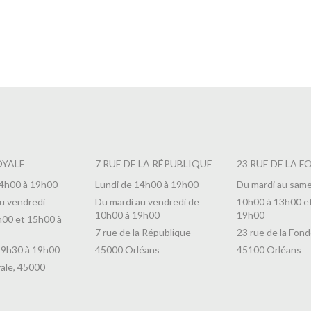
Thym Citron
Confiture Mirabelle au Miel et
6,90
€
OYALE
7 RUE DE LA RÉPUBLIQUE
23 RUE DE LA F
14h00 à 19h00
Lundi de 14h00 à 19h00
Du mardi au same
u vendredi
Du mardi au vendredi de
10h00 à 13h00 e
10h00 à 19h00
19h00
h00 et 15h00 à
7 rue de la République
23 rue de la Fond
 9h30 à 19h00
45000 Orléans
45100 Orléans
ale, 45000