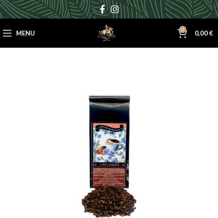
0
MENU
0,00
€