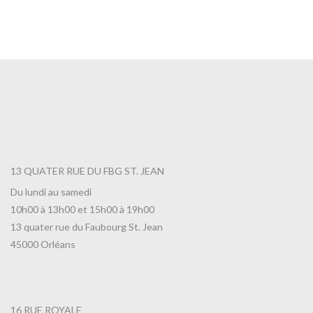
Café Colombie El Progreso
12,50
€
13 QUATER RUE DU FBG ST. JEAN
Du lundi au samedi
10h00 à 13h00 et 15h00 à 19h00
13 quater rue du Faubourg St. Jean
45000 Orléans
16 RUE ROYALE