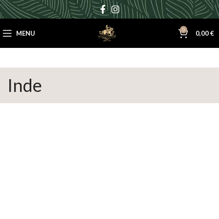
0
MENU
0,00
€
Inde