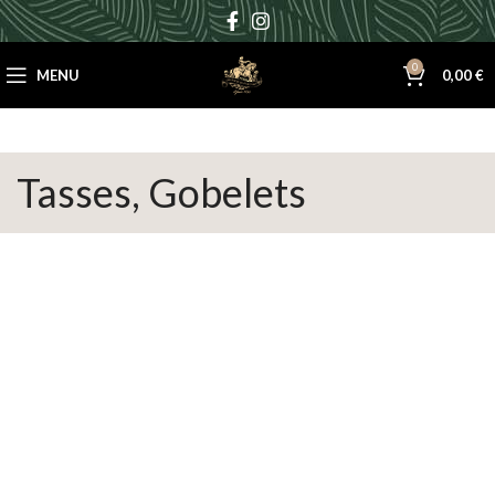
0
MENU
0,00
€
Tasses, Gobelets