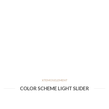
Only $99.00
Only $999.00
XTEMOS ELEMENT
COLOR SCHEME LIGHT SLIDER