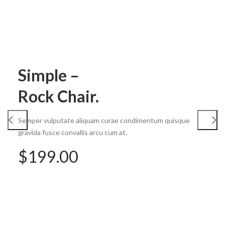
Simple –
Rock Chair.
Semper vulputate aliquam curae condimentum quisque
gravida fusce convallis arcu cum at.
CAPPELLINI
Eames –
Wooden
$199.00
Side Chair.
Lounge Chairs.
Semper vulputate aliquam curae condimentum quisque
Semper vulputate aliquam curae condimentum quisque
gravida fusce convallis arcu cum at.
gravida fusce convallis arcu cum at.