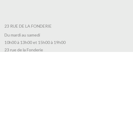
23 RUE DE LA FONDERIE
Du mardi au samedi
10h00 à 13h00 et 15h00 à 19h00
23 rue de la Fonderie
45100 Orléans
INFORMATIONS UTILES
Toutes nos actualités
Nous contacter
CGV
RGPD