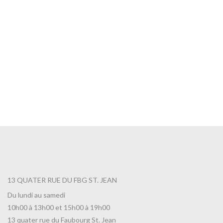
13 QUATER RUE DU FBG ST. JEAN
Du lundi au samedi
10h00 à 13h00 et 15h00 à 19h00
13 quater rue du Faubourg St. Jean