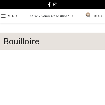
0
MENU
0,00
€
Bouilloire