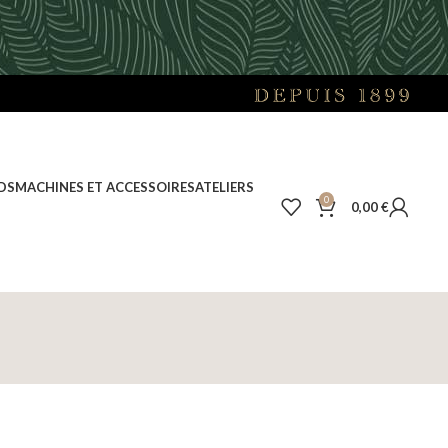
DS
MACHINES ET ACCESSOIRES
ATELIERS
0
0,00
€