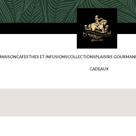
 MAISON
CAFES
THES ET INFUSIONS
COLLECTIONS
PLAISIRS GOURMAN
CADEAUX