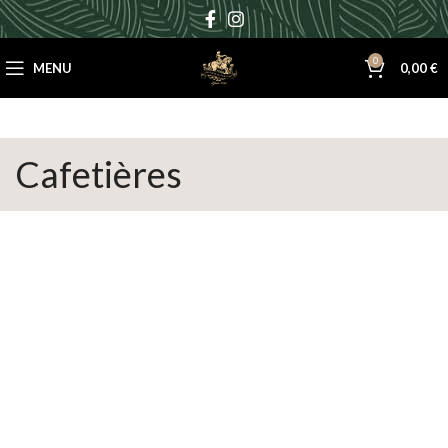
0
MENU
0,00
€
Cafetières