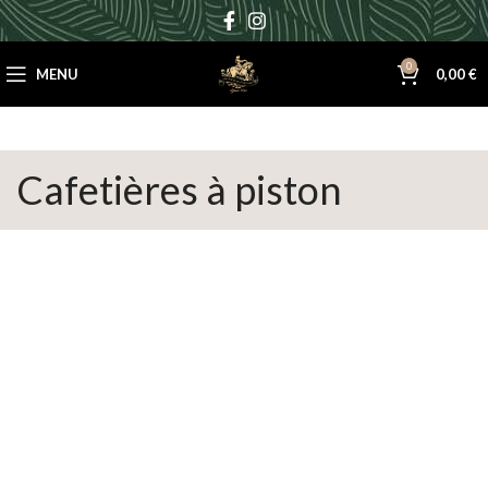
0
MENU
0,00
€
Cafetières à piston