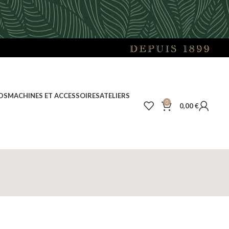
DS
MACHINES ET ACCESSOIRES
ATELIERS
0
0,00
€