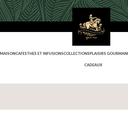
 MAISON
CAFES
THES ET INFUSIONS
COLLECTIONS
PLAISIRS GOURMAN
CADEAUX