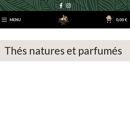
0
MENU
0,00
€
Thés natures et parfumés