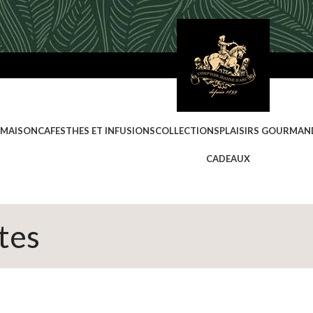
 MAISON
CAFES
THES ET INFUSIONS
COLLECTIONS
PLAISIRS GOURMAN
CADEAUX
tes