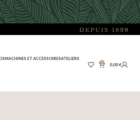
DS
MACHINES ET ACCESSOIRES
ATELIERS
0
0,00
€