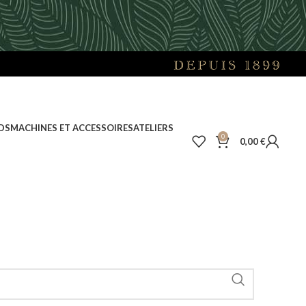
DS
MACHINES ET ACCESSOIRES
ATELIERS
0
0,00
€