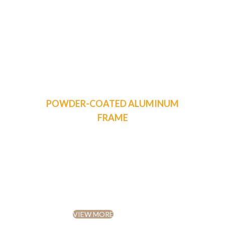
POWDER-COATED ALUMINUM
FRAME
Reddington 6-Piece Set
Furniture Sectional Living
Room Sofa.
VIEW MORE
TO SHOP