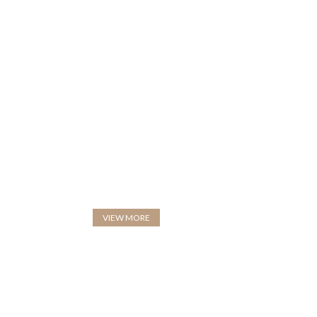
VIRTUAL REALITY HEADSET
Fermer Your Eyes And Think Of
Virtual Reality
VIEW MORE
TO SHOP