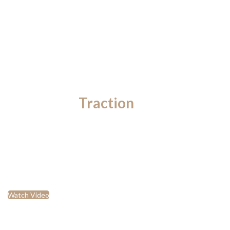
The Three
Traction
Level
Control System.
The price you pay on a new or used model is the money you get
back on trade. Just a little more incentive to get you certain the
claims of covering long distances.
Watch Video