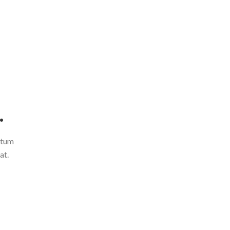
.
ntum
at.