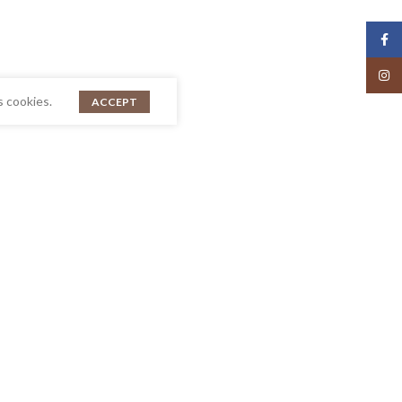
Face
Insta
s cookies.
ACCEPT