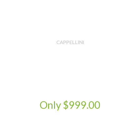
CAPPELLINI
Wooden
Lounge Chairs.
Semper vulputate aliquam curae condimentum quisque
gravida fusce convallis arcu cum at.
Only $999.00